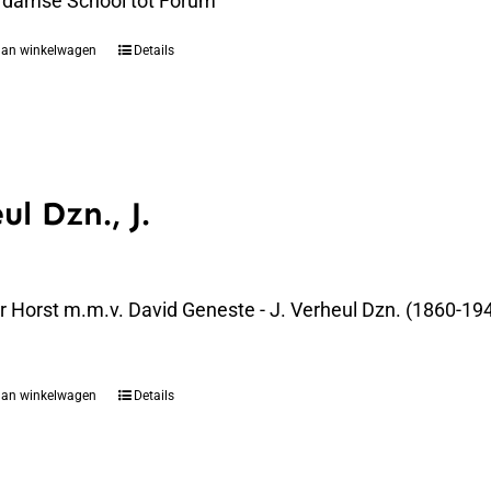
rdamse School tot Forum
aan winkelwagen
Details
ul Dzn., J.
er Horst m.m.v. David Geneste - J. Verheul Dzn. (1860-194
aan winkelwagen
Details