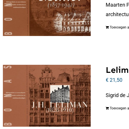
Maarten P
architectu
Toevoegen 
Lelim
€
21,50
Sigrid de
Toevoegen 