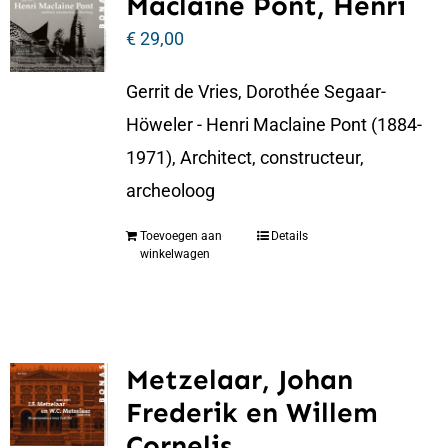
Maclaine Pont, Henri
€
29,00
Gerrit de Vries, Dorothée Segaar-
Höweler - Henri Maclaine Pont (1884-
1971), Architect, constructeur,
archeoloog
Toevoegen aan
Details
winkelwagen
Metzelaar, Johan
Frederik en Willem
Cornelis