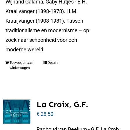
Wijnand Galama, Gaby Hutjes - E.H.
Kraaijvanger (1898-1978). H.M.
Kraaijvanger (1903-1981). Tussen
traditionalisme en modernisme – op
zoek naar schoonheid voor een
moderne wereld
Toevoegen aan
Details
winkelwagen
La Croix, G.F.
€
28,50
Radboud van Beekum - G.F. La Croix