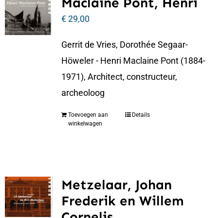
Maclaine Pont, Henri
€
29,00
Gerrit de Vries, Dorothée Segaar-
Höweler - Henri Maclaine Pont (1884-
1971), Architect, constructeur,
archeoloog
Toevoegen aan
Details
winkelwagen
Metzelaar, Johan
Frederik en Willem
Cornelis