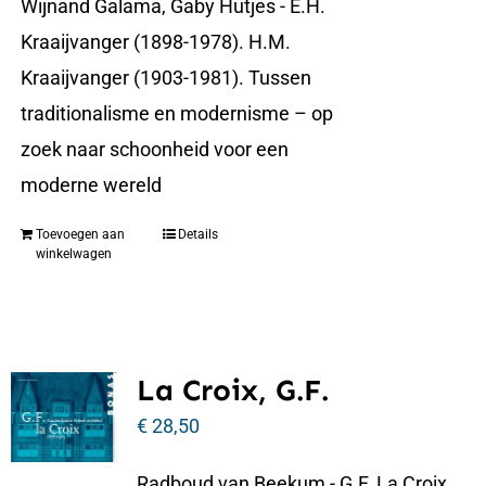
Wijnand Galama, Gaby Hutjes - E.H.
Kraaijvanger (1898-1978). H.M.
Kraaijvanger (1903-1981). Tussen
traditionalisme en modernisme – op
zoek naar schoonheid voor een
moderne wereld
Toevoegen aan
Details
winkelwagen
La Croix, G.F.
€
28,50
Radboud van Beekum - G.F. La Croix