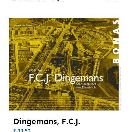
Dingemans, F.C.J.
€
33,50