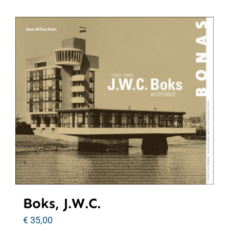
Boks, J.W.C.
€
35,00