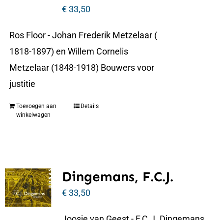
€
33,50
Ros Floor - Johan Frederik Metzelaar (
1818-1897) en Willem Cornelis
Metzelaar (1848-1918) Bouwers voor
justitie
Toevoegen aan
Details
winkelwagen
Dingemans, F.C.J.
€
33,50
Joosje van Geest - F.C.J. Dingemans