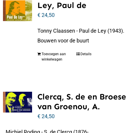
Ley, Paul de
€
24,50
Tonny Claassen - Paul de Ley (1943).
Bouwen voor de buurt
Toevoegen aan
Details
winkelwagen
Clercq, S. de en Broese
van Groenou, A.
€
24,50
Michiel Roding - S. de Clercq (1876-