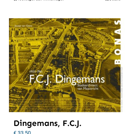
Dingemans, F.C.J.
€
33,50