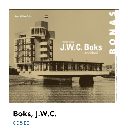
Boks, J.W.C.
€
35,00