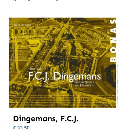
Dingemans, F.C.J.
€
33,50