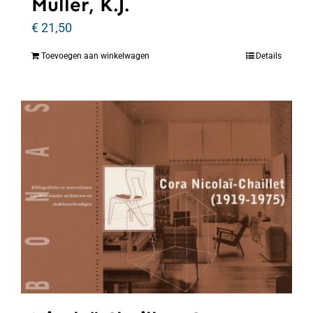
Muller, K.J.
€
21,50
Toevoegen aan winkelwagen
Details