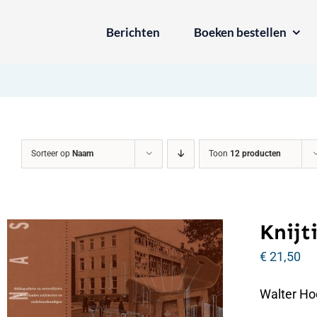
Ga
Berichten
Boeken bestellen
naar
inhoud
Sorteer op
Naam
Toon
12 producten
Knijti
€
21,50
Walter Hoo