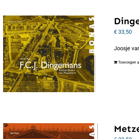
Dinge
€
33,50
Joosje va
Toevoegen 
Metze