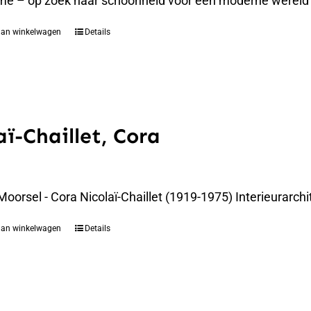
e – op zoek naar schoonheid voor een moderne wereld
aan winkelwagen
Details
aï-Chaillet, Cora
Moorsel - Cora Nicolaï-Chaillet (1919-1975) Interieurar
aan winkelwagen
Details