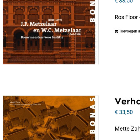
€
33,50
Ros Floor
Toevoegen 
Verho
€
33,50
Mette Zah