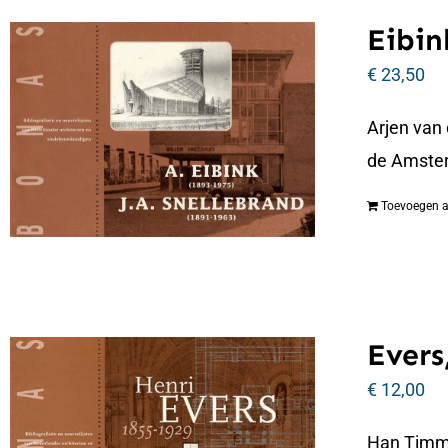
Eibin
€
23,50
Arjen van
de Amste
Toevoegen 
Evers
€
12,00
Han Timmer