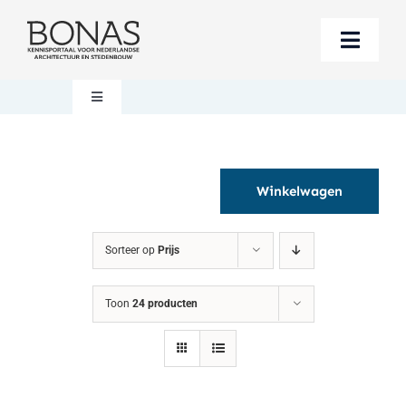
Ga
naar
Toggle
inhoud
Naviga
Berichten
Toggle
Navigation
Mijn account
Boeken bestellen
Winkelwagen
Boekwinkel
Over BONAS
Sorteer op
Prijs
Steun BONAS
Winkelwagen
Toon
24 producten