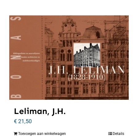
Leliman, J.H.
€
21,50
Toevoegen aan winkelwagen
Details