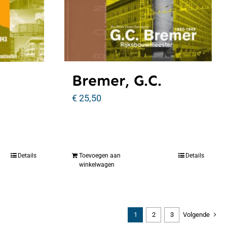
Bremer, G.C.
€
25,50
Details
Toevoegen aan
Details
winkelwagen
1
2
3
Volgende