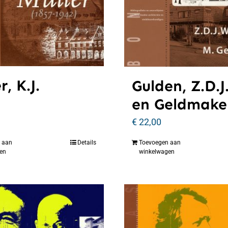
r, K.J.
Gulden, Z.D.J
en Geldmaker
€
22,00
 aan
Details
Toevoegen aan
en
winkelwagen