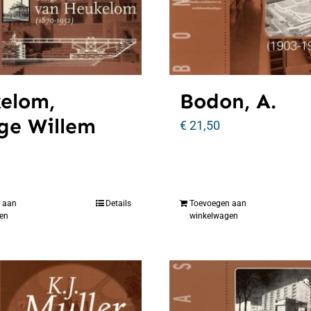
elom,
Bodon, A.
ge Willem
€
21,50
 aan
Details
Toevoegen aan
en
winkelwagen