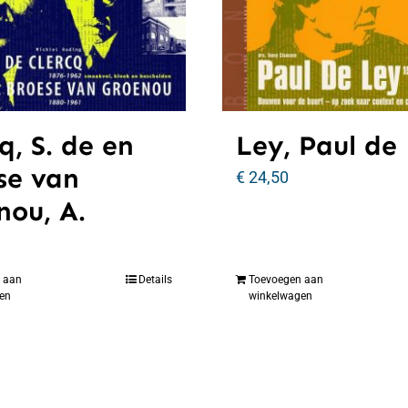
q, S. de en
Ley, Paul de
se van
€
24,50
nou, A.
 aan
Details
Toevoegen aan
en
winkelwagen