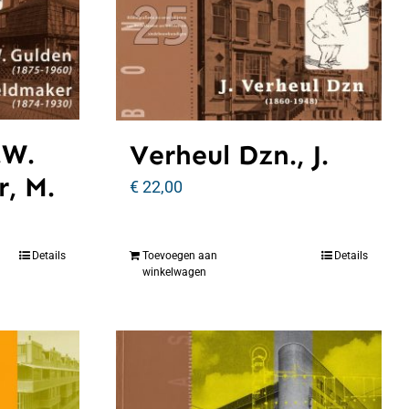
.W.
Verheul Dzn., J.
, M.
€
22,00
Details
Toevoegen aan
Details
winkelwagen