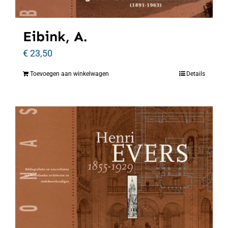
Eibink, A.
€
23,50
Toevoegen aan winkelwagen
Details