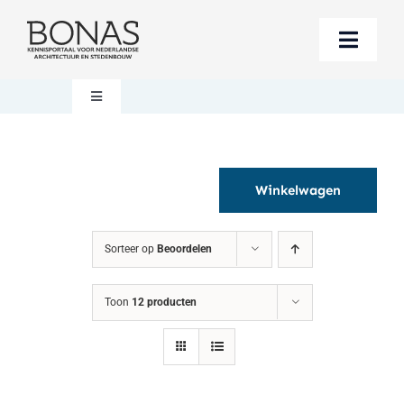
Ga
naar
Toggle
inhoud
Naviga
Berichten
Toggle
Navigation
Mijn account
Boeken bestellen
Winkelwagen
Boekwinkel
Over BONAS
Sorteer op
Beoordelen
Steun BONAS
Winkelwagen
Toon
12 producten