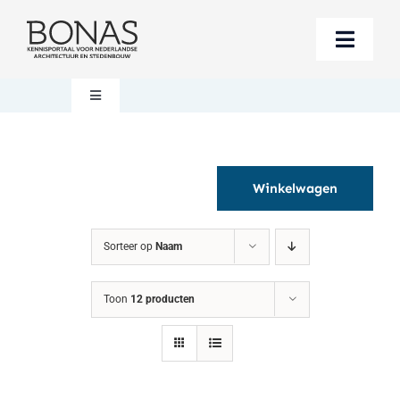
Ga
naar
Toggle
inhoud
Naviga
Berichten
Toggle
Navigation
Mijn account
Boeken bestellen
Winkelwagen
Boekwinkel
Over BONAS
Sorteer op
Naam
Steun BONAS
Winkelwagen
Toon
12 producten