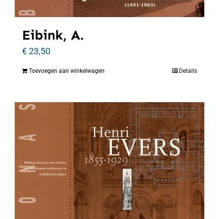
Eibink, A.
€
23,50
Toevoegen aan winkelwagen
Details