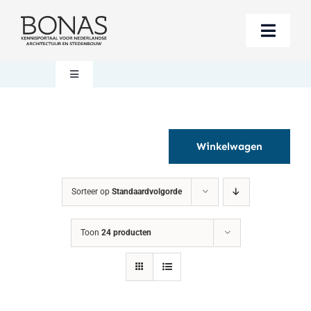
Ga
naar
Toggle
inhoud
Naviga
Berichten
Toggle
Navigation
Mijn account
Boeken bestellen
Winkelwagen
Boekwinkel
Over BONAS
Sorteer op
Standaardvolgorde
Steun BONAS
Winkelwagen
Toon
24 producten