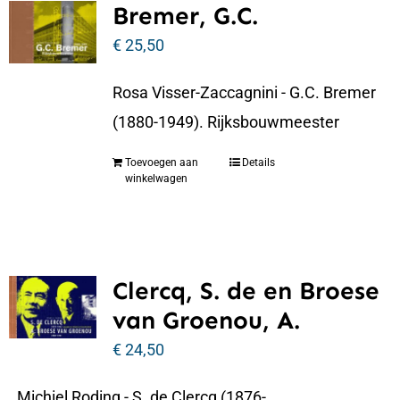
Bremer, G.C.
€
25,50
Rosa Visser-Zaccagnini - G.C. Bremer
(1880-1949). Rijksbouwmeester
Toevoegen aan
Details
winkelwagen
Clercq, S. de en Broese
van Groenou, A.
€
24,50
Michiel Roding - S. de Clercq (1876-