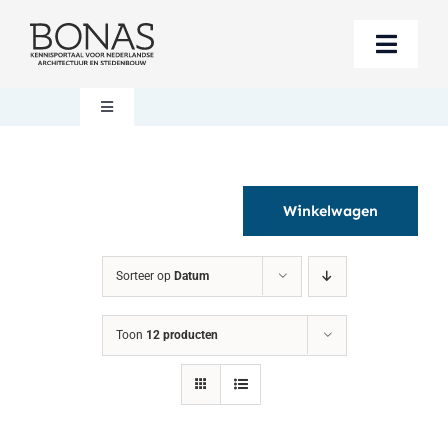
Ga
naar
Toggle
inhoud
Naviga
Berichten
Toggle
Navigation
Mijn account
Boeken bestellen
Winkelwagen
Boekwinkel
Over BONAS
Sorteer op
Datum
Steun BONAS
Winkelwagen
Toon
12 producten