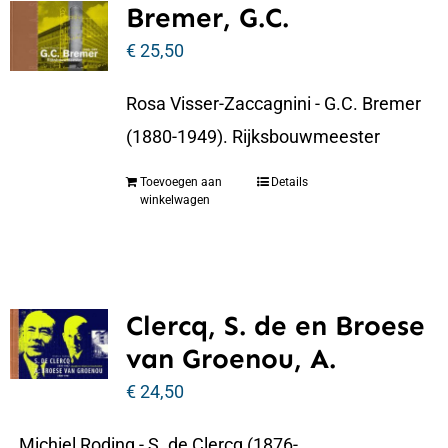
Bremer, G.C.
€
25,50
Rosa Visser-Zaccagnini - G.C. Bremer
(1880-1949). Rijksbouwmeester
Toevoegen aan
Details
winkelwagen
Clercq, S. de en Broese
van Groenou, A.
€
24,50
Michiel Roding - S. de Clercq (1876-