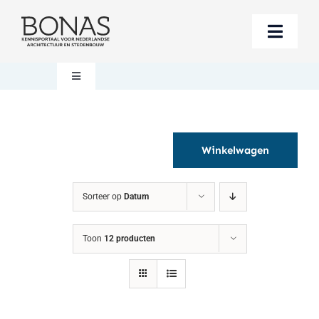
Ga
naar
Toggle
inhoud
Naviga
Berichten
Toggle
Navigation
Mijn account
Boeken bestellen
Winkelwagen
Boekwinkel
Over BONAS
Sorteer op
Datum
Steun BONAS
Winkelwagen
Toon
12 producten