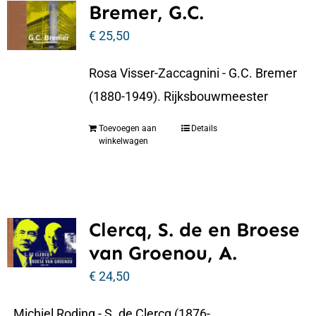
Bremer, G.C.
€
25,50
Rosa Visser-Zaccagnini - G.C. Bremer
(1880-1949). Rijksbouwmeester
Toevoegen aan
Details
winkelwagen
Clercq, S. de en Broese
van Groenou, A.
€
24,50
Michiel Roding - S. de Clercq (1876-