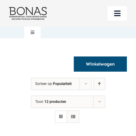
Ga
naar
Toggle
inhoud
Naviga
Berichten
Toggle
Navigation
Mijn account
Boeken bestellen
Winkelwagen
Boekwinkel
Over BONAS
Sorteer op
Populariteit
Steun BONAS
Winkelwagen
Toon
12 producten