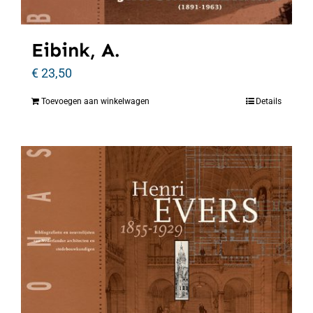
Eibink, A.
€
23,50
Toevoegen aan winkelwagen
Details