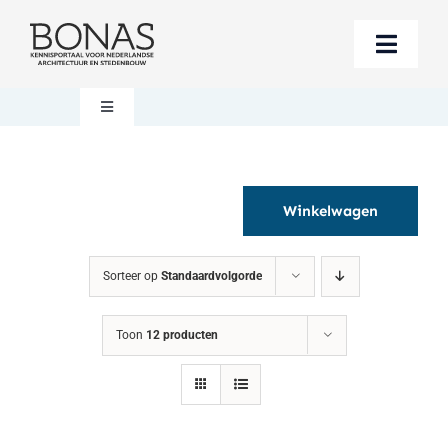
Ga
naar
Toggle
inhoud
Naviga
Berichten
Toggle
Navigation
Mijn account
Boeken bestellen
Winkelwagen
Boekwinkel
Over BONAS
Sorteer op
Standaardvolgorde
Steun BONAS
Winkelwagen
Toon
12 producten