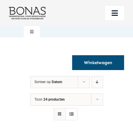
Ga
naar
Toggle
inhoud
Naviga
Berichten
Toggle
Navigation
Mijn account
Boeken bestellen
Winkelwagen
Boekwinkel
Over BONAS
Sorteer op
Datum
Steun BONAS
Winkelwagen
Toon
24 producten