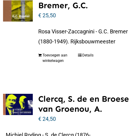
Bremer, G.C.
€
25,50
Rosa Visser-Zaccagnini - G.C. Bremer
(1880-1949). Rijksbouwmeester
Toevoegen aan
Details
winkelwagen
Clercq, S. de en Broese
van Groenou, A.
€
24,50
Michiel Roding - S. de Clercq (1876-