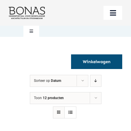
Ga
naar
Toggle
inhoud
Naviga
Berichten
Toggle
Navigation
Mijn account
Boeken bestellen
Winkelwagen
Boekwinkel
Over BONAS
Sorteer op
Datum
Steun BONAS
Winkelwagen
Toon
12 producten