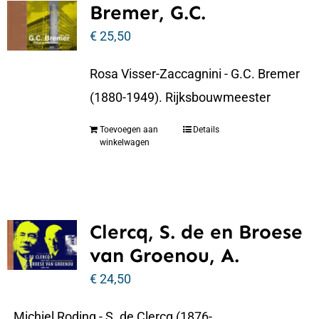
Bremer, G.C.
€
25,50
Rosa Visser-Zaccagnini - G.C. Bremer
(1880-1949). Rijksbouwmeester
Toevoegen aan
Details
winkelwagen
Clercq, S. de en Broese
van Groenou, A.
€
24,50
Michiel Roding - S. de Clercq (1876-