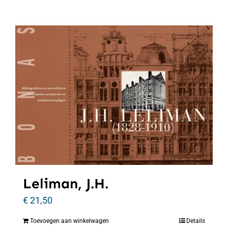
Leliman, J.H.
€
21,50
Toevoegen aan winkelwagen
Details