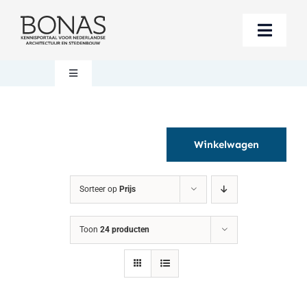
Ga
naar
Toggle
inhoud
Naviga
Berichten
Toggle
Navigation
Mijn account
Boeken bestellen
Winkelwagen
Boekwinkel
Over BONAS
Sorteer op
Prijs
Steun BONAS
Winkelwagen
Toon
24 producten