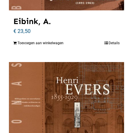
Eibink, A.
€
23,50
Toevoegen aan winkelwagen
Details