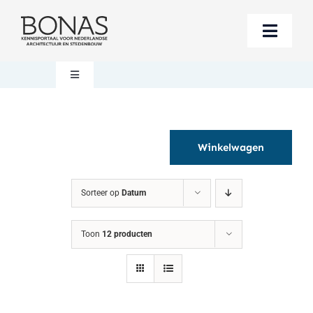
Ga
naar
Toggle
inhoud
Naviga
Berichten
Toggle
Navigation
Mijn account
Boeken bestellen
Winkelwagen
Boekwinkel
Over BONAS
Sorteer op
Datum
Steun BONAS
Winkelwagen
Toon
12 producten