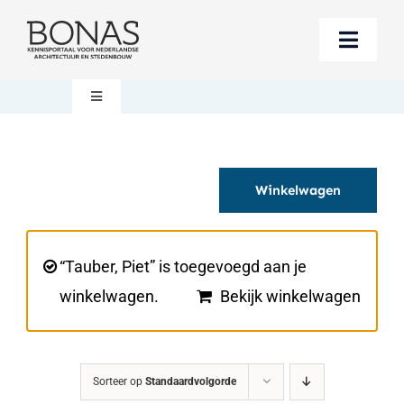
Ga
naar
Toggle
inhoud
Naviga
Berichten
Toggle
Navigation
Mijn account
Boeken bestellen
Winkelwagen
Boekwinkel
Over BONAS
Steun BONAS
Winkelwagen
“Tauber, Piet” is toegevoegd aan je
winkelwagen.
Bekijk winkelwagen
Sorteer op
Standaardvolgorde