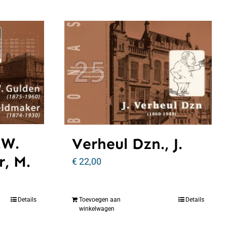
.W.
Verheul Dzn., J.
, M.
€
22,00
Details
Toevoegen aan
Details
winkelwagen