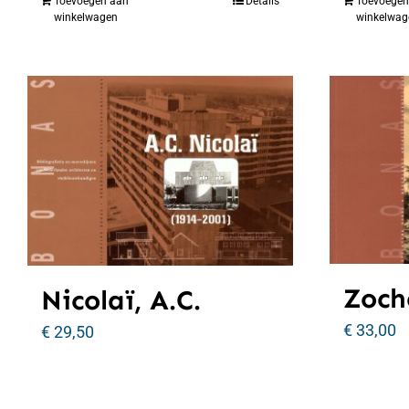
Toevoegen aan
Details
Toevoegen
winkelwagen
winkelwag
Zoche
Nicolaï, A.C.
€
33,00
€
29,50