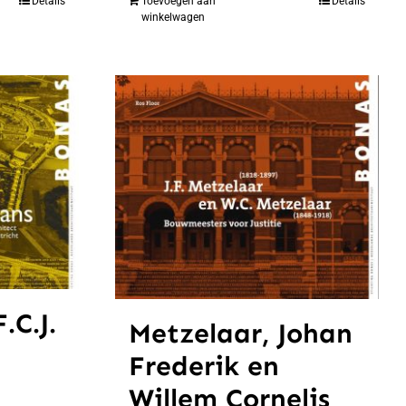
Details
Toevoegen aan
Details
winkelwagen
.C.J.
Metzelaar, Johan
Frederik en
Willem Cornelis