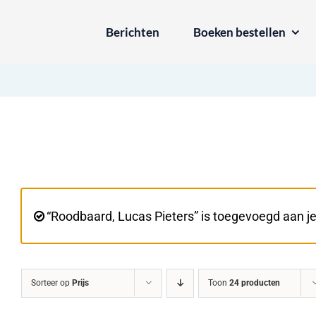
Ga
Berichten
Boeken bestellen
naar
inhoud
“Roodbaard, Lucas Pieters” is toegevoegd aan j
Sorteer op
Prijs
Toon
24 producten