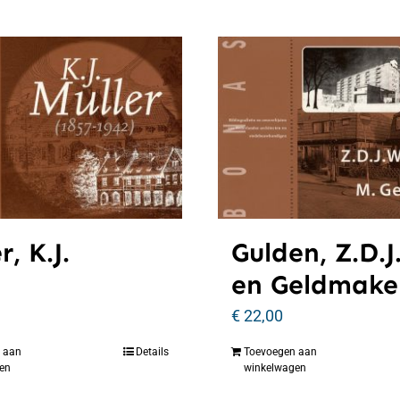
r, K.J.
Gulden, Z.D.J
en Geldmaker
€
22,00
 aan
Details
Toevoegen aan
en
winkelwagen