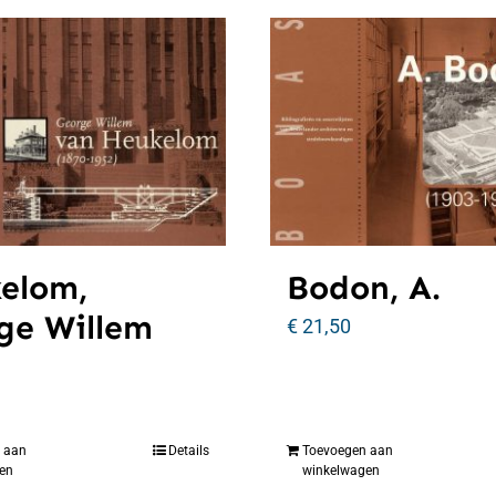
elom,
Bodon, A.
ge Willem
€
21,50
 aan
Details
Toevoegen aan
en
winkelwagen