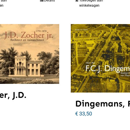
 aan
Details
Toevoegen aan
en
winkelwagen
r, J.D.
Dingemans, F
€
33,50