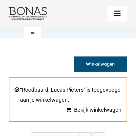
Ga
naar
Toggle
inhoud
Naviga
Berichten
Toggle
Navigation
Mijn account
Boeken bestellen
Winkelwagen
Boekwinkel
Over BONAS
Steun BONAS
Winkelwagen
“Roodbaard, Lucas Pieters” is toegevoegd
aan je winkelwagen.
Bekijk winkelwagen