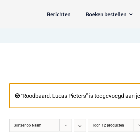
Ga
Berichten
Boeken bestellen
naar
inhoud
“Roodbaard, Lucas Pieters” is toegevoegd aan j
Sorteer op
Naam
Toon
12 producten