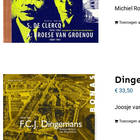
Michiel R
Toevoegen 
Dinge
€
33,50
Joosje va
Toevoegen 