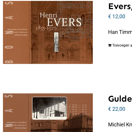
Evers
€
12,00
Han Timmer
Toevoegen 
Gulde
€
22,00
Michiel Kr