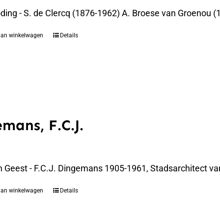
oding - S. de Clercq (1876-1962) A. Broese van Groenou 
aan winkelwagen
Details
mans, F.C.J.
n Geest - F.C.J. Dingemans 1905-1961, Stadsarchitect va
aan winkelwagen
Details