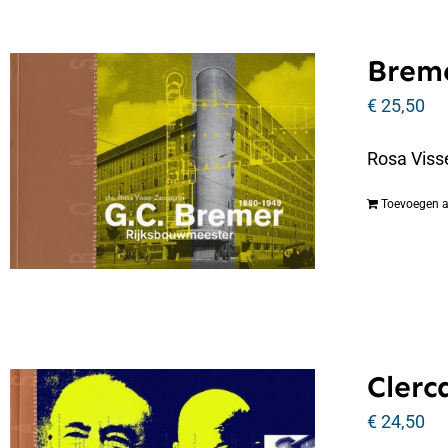
Breme
€
25,50
Rosa Viss
Toevoegen 
Clerc
€
24,50