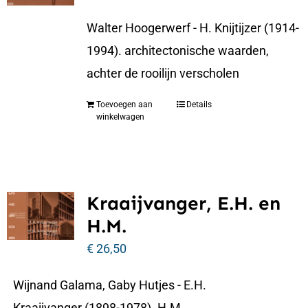
Walter Hoogerwerf - H. Knijtijzer (1914-
1994). architectonische waarden,
achter de rooilijn verscholen
Toevoegen aan
Details
winkelwagen
Kraaijvanger, E.H. en
H.M.
€
26,50
Wijnand Galama, Gaby Hutjes - E.H.
Kraaijvanger (1898-1978). H.M.