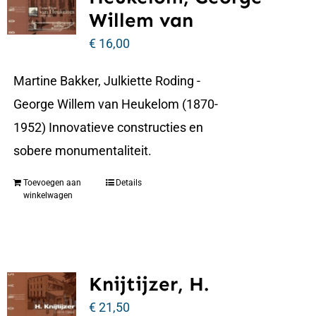
Willem van
€
16,00
Martine Bakker, Julkiette Roding -
George Willem van Heukelom (1870-
1952) Innovatieve constructies en
sobere monumentaliteit.
Toevoegen aan
Details
winkelwagen
Knijtijzer, H.
€
21,50