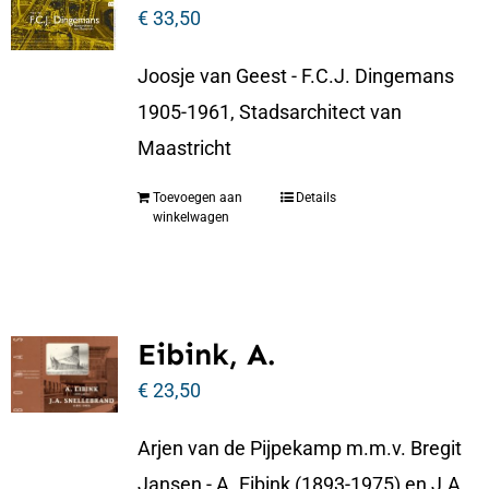
€
33,50
Joosje van Geest - F.C.J. Dingemans
1905-1961, Stadsarchitect van
Maastricht
Toevoegen aan
Details
winkelwagen
Eibink, A.
€
23,50
Arjen van de Pijpekamp m.m.v. Bregit
Jansen - A. Eibink (1893-1975) en J.A.