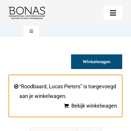
Ga
naar
Toggle
inhoud
Naviga
Berichten
Toggle
Navigation
Mijn account
Boeken bestellen
Winkelwagen
Boekwinkel
Over BONAS
Steun BONAS
Winkelwagen
“Roodbaard, Lucas Pieters” is toegevoegd
aan je winkelwagen.
Bekijk winkelwagen