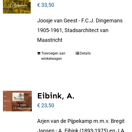
€
33,50
Joosje van Geest - F.C.J. Dingemans
1905-1961, Stadsarchitect van
Maastricht
Toevoegen aan
Details
winkelwagen
Eibink, A.
€
23,50
Arjen van de Pijpekamp m.m.v. Bregit
Jansen - A. Eibink (1893-1975) en J.A.