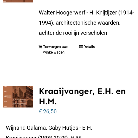
Walter Hoogerwerf - H. Knijtijzer (1914-
1994). architectonische waarden,
achter de rooilijn verscholen
Toevoegen aan
Details
winkelwagen
Kraaijvanger, E.H. en
H.M.
€
26,50
Wijnand Galama, Gaby Hutjes - E.H.
Kraaijvanger (1898-1978). H.M.