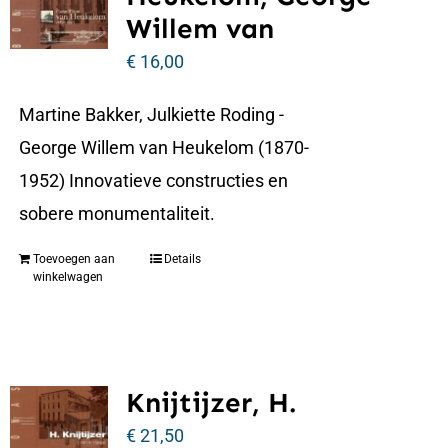
Willem van
€
16,00
Martine Bakker, Julkiette Roding -
George Willem van Heukelom (1870-
1952) Innovatieve constructies en
sobere monumentaliteit.
Toevoegen aan
Details
winkelwagen
Knijtijzer, H.
€
21,50