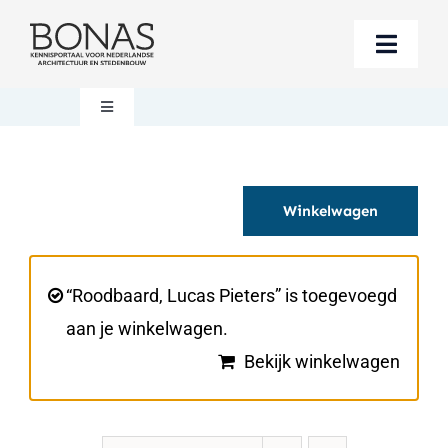
Ga
naar
Toggle
inhoud
Naviga
Berichten
Toggle
Navigation
Mijn account
Boeken bestellen
Winkelwagen
Boekwinkel
Over BONAS
Steun BONAS
Winkelwagen
“Roodbaard, Lucas Pieters” is toegevoegd
aan je winkelwagen.
Bekijk winkelwagen