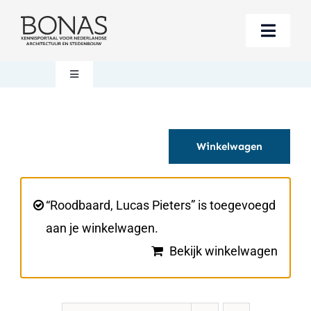
Ga
naar
Toggle
inhoud
Naviga
Berichten
Toggle
Navigation
Mijn account
Boeken bestellen
Winkelwagen
Boekwinkel
Over BONAS
Steun BONAS
Winkelwagen
“Roodbaard, Lucas Pieters” is toegevoegd
aan je winkelwagen.
Bekijk winkelwagen