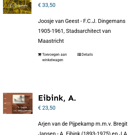
€
33,50
Joosje van Geest - F.C.J. Dingemans
1905-1961, Stadsarchitect van
Maastricht
Toevoegen aan
Details
winkelwagen
Eibink, A.
€
23,50
Arjen van de Pijpekamp m.m.v. Bregit
Jansen - A. Eibink (1893-1975) en J.A.