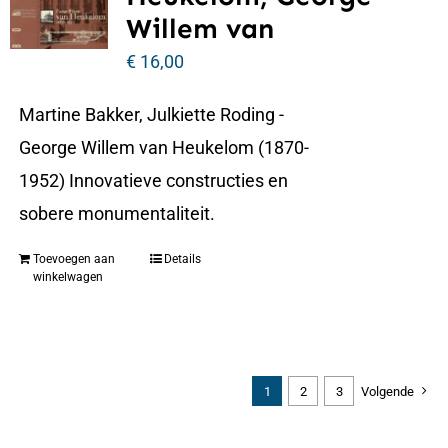
Willem van
€
16,00
Martine Bakker, Julkiette Roding -
George Willem van Heukelom (1870-
1952) Innovatieve constructies en
sobere monumentaliteit.
Toevoegen aan
Details
winkelwagen
1
2
3
Volgende