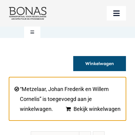
Ga
naar
Toggle
inhoud
Naviga
Berichten
Toggle
Navigation
Mijn account
Boeken bestellen
Winkelwagen
Boekwinkel
Over BONAS
Steun BONAS
Winkelwagen
“Metzelaar, Johan Frederik en Willem
Cornelis” is toegevoegd aan je
winkelwagen.
Bekijk winkelwagen