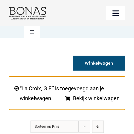
Ga
naar
Toggle
inhoud
Naviga
Berichten
Toggle
Navigation
Mijn account
Boeken bestellen
Winkelwagen
Boekwinkel
Over BONAS
Steun BONAS
Winkelwagen
“La Croix, G.F.” is toegevoegd aan je
winkelwagen.
Bekijk winkelwagen
Sorteer op
Prijs