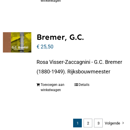
winkelwagen
Bremer, G.C.
€
25,50
Rosa Visser-Zaccagnini - G.C. Bremer
(1880-1949). Rijksbouwmeester
Toevoegen aan
Details
winkelwagen
1
2
3
Volgende