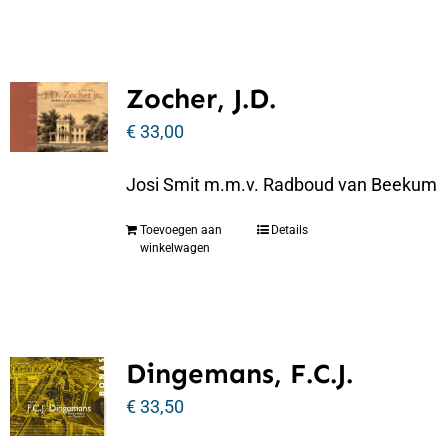
Zocher, J.D.
€
33,00
Josi Smit m.m.v. Radboud van Beekum
Toevoegen aan
Details
winkelwagen
Dingemans, F.C.J.
€
33,50