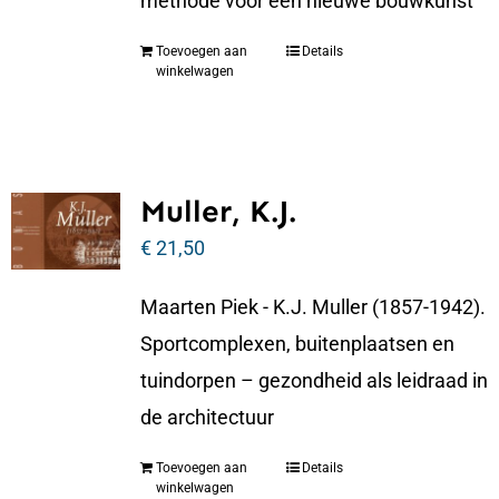
methode voor een nieuwe bouwkunst
Toevoegen aan
Details
winkelwagen
Muller, K.J.
€
21,50
Maarten Piek - K.J. Muller (1857-1942).
Sportcomplexen, buitenplaatsen en
tuindorpen – gezondheid als leidraad in
de architectuur
Toevoegen aan
Details
winkelwagen