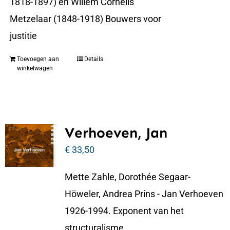
1818-1897) en Willem Cornelis
Metzelaar (1848-1918) Bouwers voor
justitie
Toevoegen aan
Details
winkelwagen
Verhoeven, Jan
€
33,50
Mette Zahle, Dorothée Segaar-
Höweler, Andrea Prins - Jan Verhoeven
1926-1994. Exponent van het
structuralisme