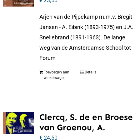
€
23,50
Arjen van de Pijpekamp m.m.v. Bregit
Jansen - A. Eibink (1893-1975) en J.A.
Snellebrand (1891-1963). De lange
weg van de Amsterdamse School tot
Forum
Toevoegen aan
Details
winkelwagen
Clercq, S. de en Broese
van Groenou, A.
€
24,50