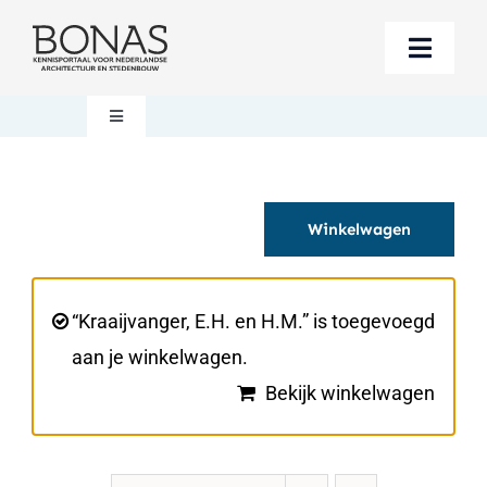
Ga
naar
Toggle
inhoud
Naviga
Berichten
Toggle
Navigation
Mijn account
Boeken bestellen
Winkelwagen
Boekwinkel
Over BONAS
Steun BONAS
Winkelwagen
“Kraaijvanger, E.H. en H.M.” is toegevoegd
aan je winkelwagen.
Bekijk winkelwagen