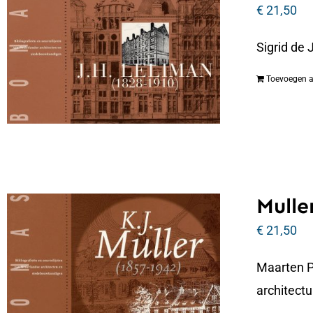
€
21,50
Sigrid de
Toevoegen 
Muller
€
21,50
Maarten P
architectu