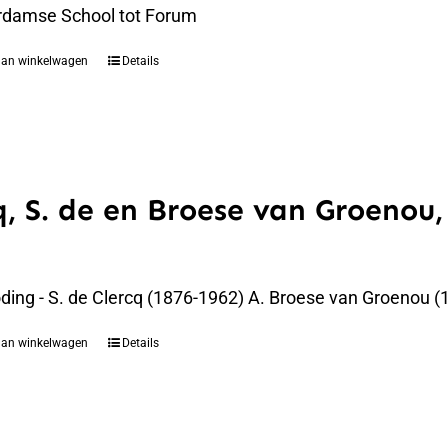
rdamse School tot Forum
aan winkelwagen
Details
q, S. de en Broese van Groenou,
oding - S. de Clercq (1876-1962) A. Broese van Groenou 
aan winkelwagen
Details