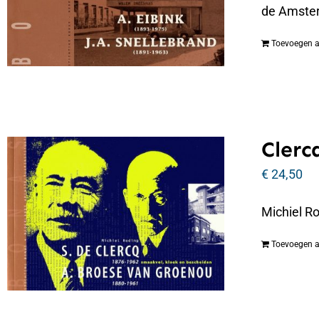
de Amste
Toevoegen 
Clerc
€
24,50
Michiel R
Toevoegen 