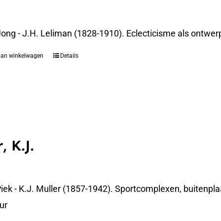
 Jong - J.H. Leliman (1828-1910). Eclecticisme als ont
aan winkelwagen
Details
, K.J.
iek - K.J. Muller (1857-1942). Sportcomplexen, buitenpla
ur