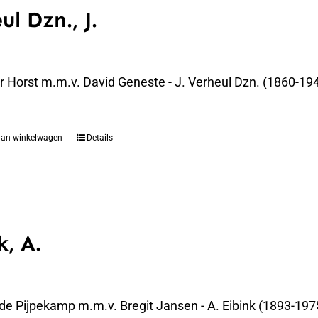
ul Dzn., J.
er Horst m.m.v. David Geneste - J. Verheul Dzn. (1860-194
aan winkelwagen
Details
k, A.
 de Pijpekamp m.m.v. Bregit Jansen - A. Eibink (1893-19