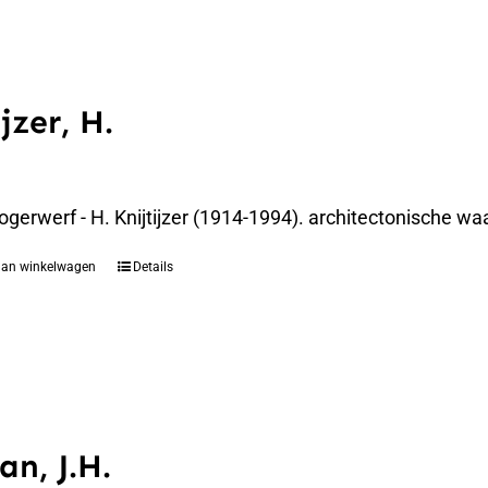
jzer, H.
gerwerf - H. Knijtijzer (1914-1994). architectonische waa
aan winkelwagen
Details
an, J.H.