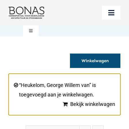
Ga
naar
Toggle
inhoud
Naviga
Berichten
Toggle
Navigation
Mijn account
Boeken bestellen
Winkelwagen
Boekwinkel
Over BONAS
Steun BONAS
Winkelwagen
“Heukelom, George Willem van” is
toegevoegd aan je winkelwagen.
Bekijk winkelwagen