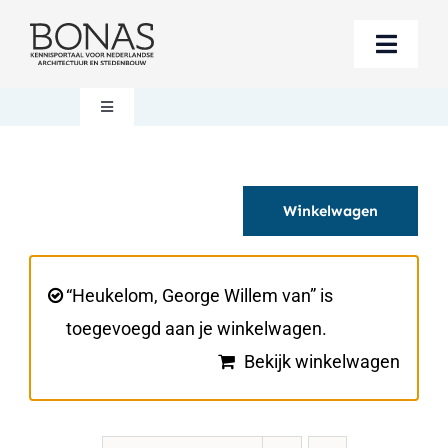
Ga
naar
Toggle
inhoud
Naviga
Berichten
Toggle
Navigation
Mijn account
Boeken bestellen
Winkelwagen
Boekwinkel
Over BONAS
Steun BONAS
Winkelwagen
“Heukelom, George Willem van” is
toegevoegd aan je winkelwagen.
Bekijk winkelwagen