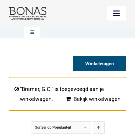
Ga
naar
Toggle
inhoud
Naviga
Berichten
Toggle
Navigation
Mijn account
Boeken bestellen
Winkelwagen
Boekwinkel
Over BONAS
Steun BONAS
Winkelwagen
“Bremer, G.C.” is toegevoegd aan je
winkelwagen.
Bekijk winkelwagen
Sorteer op
Populariteit