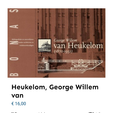
Heukelom, George Willem
van
€
16,00