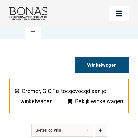
Ga
naar
Toggle
inhoud
Naviga
Berichten
Toggle
Navigation
Mijn account
Boeken bestellen
Winkelwagen
Boekwinkel
Over BONAS
Steun BONAS
Winkelwagen
“Bremer, G.C.” is toegevoegd aan je
winkelwagen.
Bekijk winkelwagen
Sorteer op
Prijs