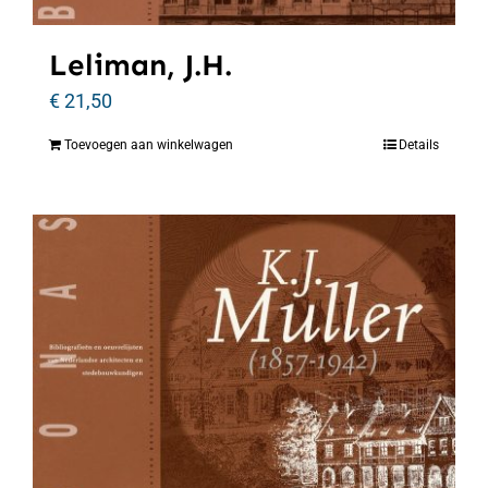
Leliman, J.H.
€
21,50
Toevoegen aan winkelwagen
Details