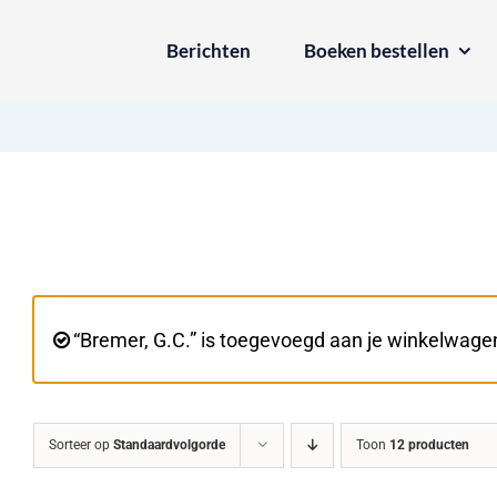
Ga
Berichten
Boeken bestellen
naar
inhoud
“Bremer, G.C.” is toegevoegd aan je winkelwage
Sorteer op
Standaardvolgorde
Toon
12 producten