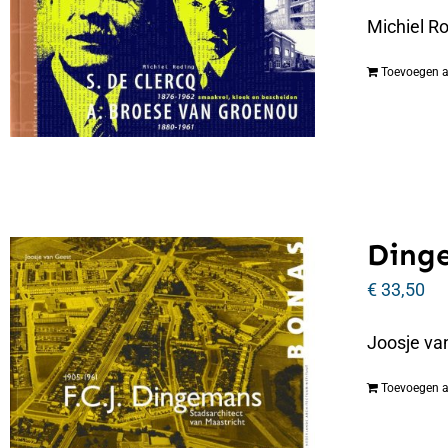
Michiel R
Toevoegen 
Dinge
€
33,50
Joosje va
Toevoegen 