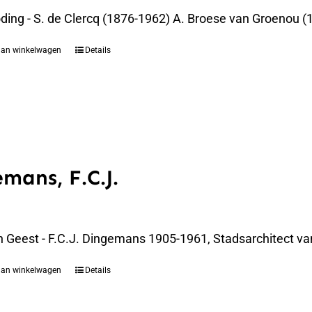
oding - S. de Clercq (1876-1962) A. Broese van Groenou 
aan winkelwagen
Details
mans, F.C.J.
n Geest - F.C.J. Dingemans 1905-1961, Stadsarchitect va
aan winkelwagen
Details