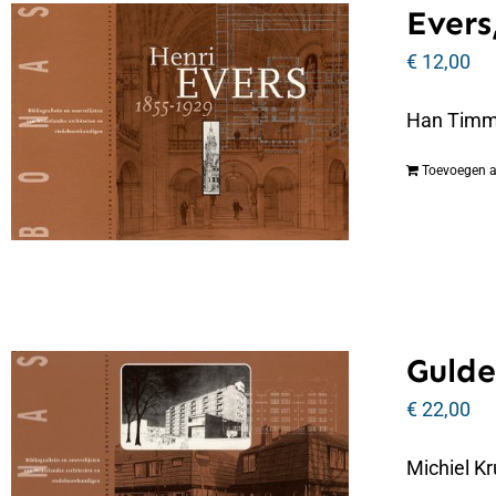
Evers
€
12,00
Han Timmer
Toevoegen 
Gulde
€
22,00
Michiel Kr