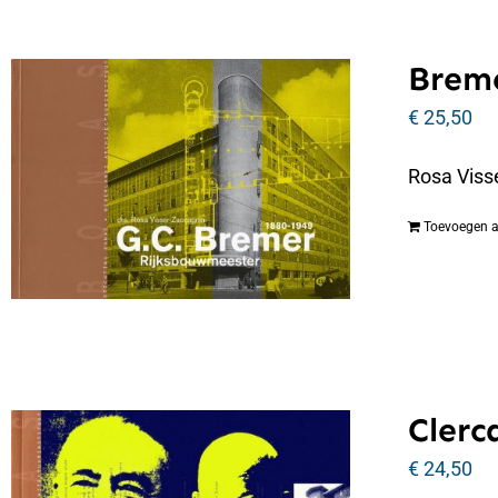
Breme
€
25,50
Rosa Viss
Toevoegen 
Clerc
€
24,50