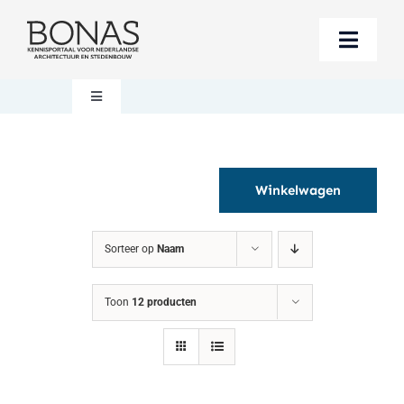
Ga
naar
Toggle
inhoud
Naviga
Berichten
Toggle
Navigation
Mijn account
Boeken bestellen
Winkelwagen
Boekwinkel
Over BONAS
Sorteer op
Naam
Steun BONAS
Winkelwagen
Toon
12 producten