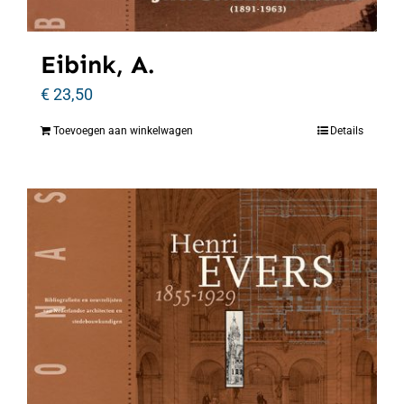
Eibink, A.
€
23,50
Toevoegen aan winkelwagen
Details