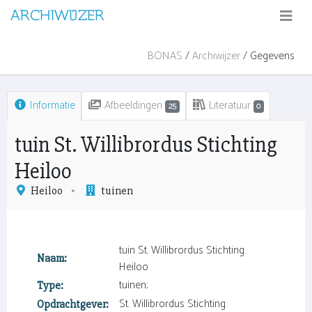
ARCHIWIJZER
BONAS
/
Archiwijzer
/ Gegevens
Informatie
Afbeeldingen
Literatuur
25
0
tuin St. Willibrordus Stichting
Heiloo
Heiloo
tuinen
tuin St. Willibrordus Stichting
Naam:
Heiloo
tuinen;
Type:
St. Willibrordus Stichting
Opdrachtgever: