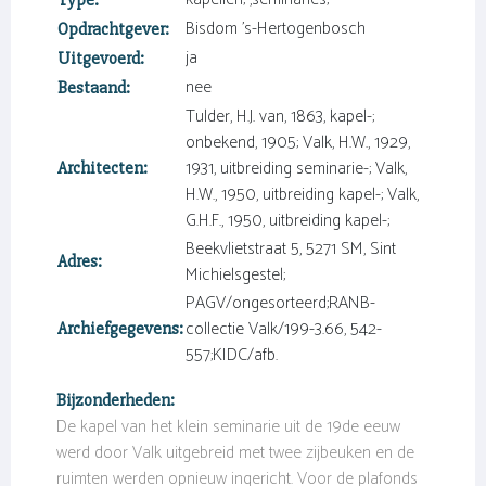
Type:
Bisdom 's-Hertogenbosch
Opdrachtgever:
ja
Uitgevoerd:
nee
Bestaand:
Tulder, H.J. van, 1863, kapel-;
onbekend, 1905; Valk, H.W., 1929,
1931, uitbreiding seminarie-; Valk,
Architecten:
H.W., 1950, uitbreiding kapel-; Valk,
G.H.F., 1950, uitbreiding kapel-;
Beekvlietstraat 5, 5271 SM, Sint
Adres:
Michielsgestel;
PAGV/ongesorteerd;RANB-
collectie Valk/199-3.66, 542-
Archiefgegevens:
557;KIDC/afb.
Bijzonderheden:
De kapel van het klein seminarie uit de 19de eeuw
werd door Valk uitgebreid met twee zijbeuken en de
ruimten werden opnieuw ingericht. Voor de plafonds