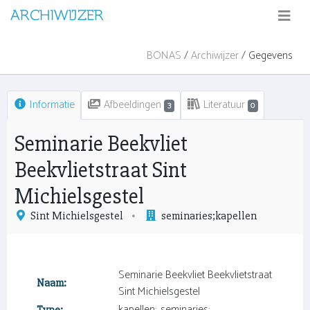
ARCHIWIJZER
BONAS
/
Archiwijzer
/ Gegevens
Informatie
Afbeeldingen
Literatuur
3
0
Seminarie Beekvliet
Beekvlietstraat Sint
Michielsgestel
Sint Michielsgestel
seminaries;kapellen
Seminarie Beekvliet Beekvlietstraat
Naam:
Sint Michielsgestel
kapellen; ,seminaries;