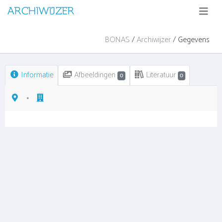
ARCHIWIJZER
BONAS
/
Archiwijzer
/ Gegevens
Informatie
Afbeeldingen
Literatuur
0
0