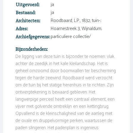
ja
Uitgevoerd:
ja
Bestaand:
Roodbaard, L.P., 1832, tuin-;
Architecten:
Hoarnestreek 3, Wijnaldum;
Adres:
particuliere collectie/
Archiefgegevens:
Bijzonderheden:
De ligging van deze tuin is bijzonder te noemen: vlak
achter de zeedijk in het kale kleilandschap. Het is
geheel omzoomd door boomwallen ter bescherming
tegen de harde zeewind. Roodbaard werd verzocht
om de tuin bij het statige herenhuis in te richten. Zijn
ontwerptekening is bewaard gebleven. Het
langwerpige perceel heeft een centraal element, een
vijver met golvende omtreklijn en een kettingbrug.
Opvallend is de kleinschaligheid van de aanleg met
de ovale en druppelvormige perken, waartussen de
paden slingeren. Het padenplan is ingenieus