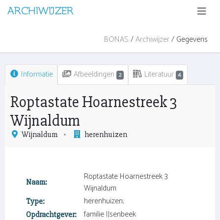
ARCHIWIJZER
BONAS
/
Archiwijzer
/ Gegevens
Informatie
Afbeeldingen
Literatuur
2
4
Roptastate Hoarnestreek 3
Wijnaldum
Wijnaldum
herenhuizen
Roptastate Hoarnestreek 3
Naam:
Wijnaldum
herenhuizen;
Type:
familie IJsenbeek
Opdrachtgever: