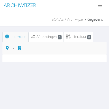
ARCHIWIJZER
BONAS
/
Archiwijzer
/ Gegevens
Informatie
Afbeeldingen
Literatuur
0
0