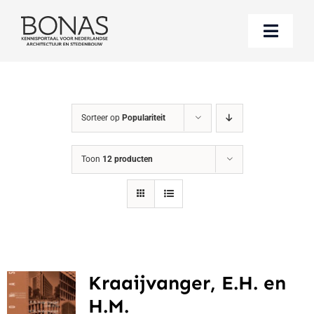
Ga
naar
Toggle
inhoud
Naviga
Berichten
Sorteer op
Populariteit
Boeken bestellen
Toon
12 producten
Over BONAS
Steun BONAS
Kraaijvanger, E.H. en
H.M.