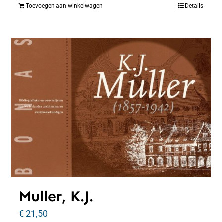
Toevoegen aan winkelwagen
Details
Muller, K.J.
€
21,50